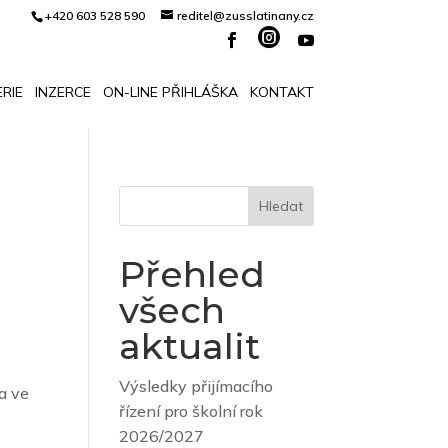
+420 603 528 590
reditel@zusslatinany.cz
RIE
INZERCE
ON-LINE PŘIHLÁŠKA
KONTAKT
Hledat
Přehled
všech
aktualit
Výsledky přijímacího
a ve
řízení pro školní rok
2026/2027