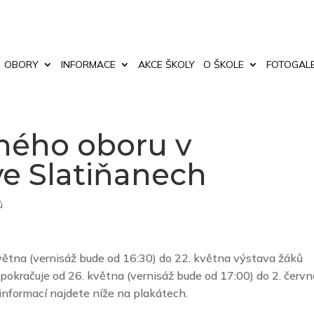
OBORY
INFORMACE
AKCE ŠKOLY
O ŠKOLE
FOTOGALE
rného oboru v
ve Slatiňanech
ů
ětna (vernisáž bude od 16:30) do 22. května výstava žáků
okračuje od 26. května (vernisáž bude od 17:00) do 2. červn
nformací najdete níže na plakátech.