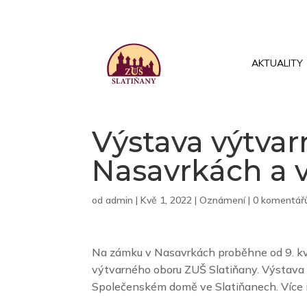
AKTUALITY
Výstava výtva
Nasavrkách a 
od
admin
|
Kvě 1, 2022
|
Oznámení
|
0 komentář
Na zámku v Nasavrkách proběhne od 9. kv
výtvarného oboru ZUŠ Slatiňany. Výstava p
Společenském domě ve Slatiňanech. Více i